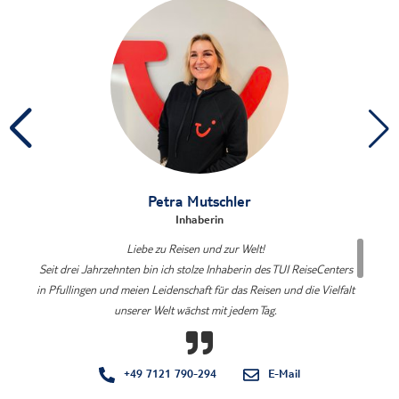
Petra Mutschler
Inhaberin
Liebe zu Reisen und zur Welt!
Seit drei Jahrzehnten bin ich stolze Inhaberin des TUI ReiseCenters
in Pfullingen und meien Leidenschaft für das Reisen und die Vielfalt
unserer Welt wächst mit jedem Tag.
Ich freue mich darauf, auch Euch bei der Planung Eurer nächsten
Traumreise begleiten zu dürfen.
Eure Petra Mutschler
+49 7121 790-294
E-Mail