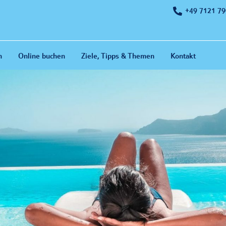
+49 7121 7
n
Online buchen
Ziele, Tipps & Themen
Kontakt
Reisen mit
Inspirationen
he Links
Reisen mit Kind
Ausflüge im Zie
ecken
Reisen mit dem Auto
Warum Reisen g
TUI Cars
ersicherung
Reisen mit Hund
Dem Winter ent
SunnyCars
rd
Alleine verreisen
Die schönsten 
früh buchen?
Alleine Reisen als Frau
Die coolsten Ti
entdecken
Pauschalreise?
Reisen mit Unverträglichkeiten
Kulinarische We
gestellte Fragen
Beliebteste Reis