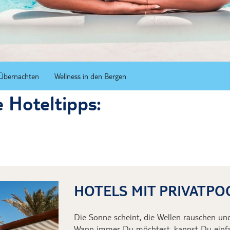
Nordlichter auf
Heißluftballonf
Kappadokien
Übernachtung i
Marokkos
Übernachten
Wellness in den Bergen
Mit Schweinen
 Hoteltipps:
HOTELS MIT PRIVATPO
Die Sonne scheint, die Wellen rauschen und
Wann immer Du
möchtest,
kannst Du ein