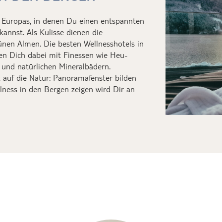
 Europas, in denen
Du
einen entspannten
annst. Als Kulisse dienen die
rünen Almen. Die besten Wellnesshotels in
nen
D
ich dabei mit Finessen wie Heu
-
und natürlich
en
Mineralbädern.
 auf die Natur: Panoramafenster bilden
llness in den Bergen zeigen wir
d
D
ir an