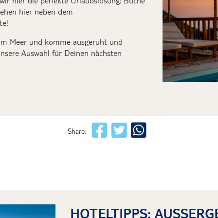
wir hier die perfekte Urlaubslösung:
Buche
tehen hier neben dem
te!
am Meer und komme ausgeruht und
unsere Auswahl für Deinen nächsten
Share:
HOTELTIPPS: AUSSERGE