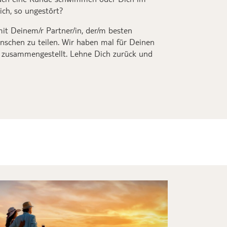
ich
,
so
ungestört
?
mit
D
einem/r Partner/in, der/m besten
schen zu teilen.
Wir haben
mal
für Deinen
n zusammengestellt. Lehne Dich zurück und