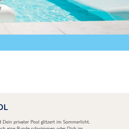
 Island
ahrt über
n der Wüste
 baden
OL
 Dein privater Pool glitzert
im Sommerlicht.
fach eine Runde schwimmen
oder Dich im