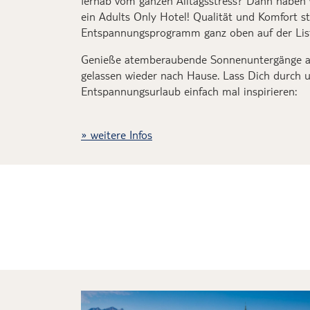
fernab vo
m ganzen
Alltagsstress
?
Da
nn haben 
ein
Adults
Only
Hotel
!
Qualität und Komfort s
Entspannungsprogramm ganz oben auf der Lis
Genieße atemberaubende
Sonnenuntergänge
gelassen
wieder nach
H
ause
.
Lass Dich durch 
Entspannung
su
rlaub
einfach mal
inspirieren
:
weitere Infos