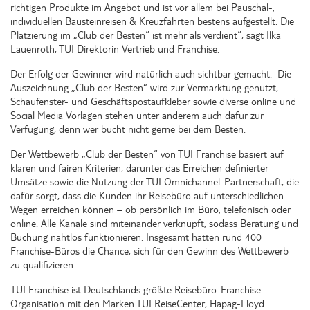
richtigen Produkte im Angebot und ist vor allem bei Pauschal-,
individuellen Bausteinreisen & Kreuzfahrten bestens aufgestellt. Die
Platzierung im „Club der Besten“ ist mehr als verdient“, sagt Ilka
Lauenroth, TUI Direktorin Vertrieb und Franchise.
Der Erfolg der Gewinner wird natürlich auch sichtbar gemacht. Die
Auszeichnung „Club der Besten“ wird zur Vermarktung genutzt,
Schaufenster- und Geschäftspostaufkleber sowie diverse online und
Social Media Vorlagen stehen unter anderem auch dafür zur
Verfügung, denn wer bucht nicht gerne bei dem Besten.
Der Wettbewerb „Club der Besten“ von TUI Franchise basiert auf
klaren und fairen Kriterien, darunter das Erreichen definierter
Umsätze sowie die Nutzung der TUI Omnichannel-Partnerschaft, die
dafür sorgt, dass die Kunden ihr Reisebüro auf unterschiedlichen
Wegen erreichen können – ob persönlich im Büro, telefonisch oder
online. Alle Kanäle sind miteinander verknüpft, sodass Beratung und
Buchung nahtlos funktionieren. Insgesamt hatten rund 400
Franchise-Büros die Chance, sich für den Gewinn des Wettbewerb
zu qualifizieren.
TUI Franchise ist Deutschlands größte Reisebüro-Franchise-
Organisation mit den Marken TUI ReiseCenter, Hapag-Lloyd